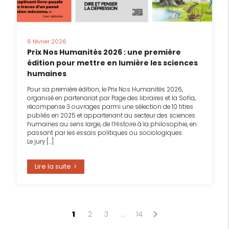
6 février 2026
Prix Nos Humanités 2026 : une première
édition pour mettre en lumière les sciences
humaines
Pour sa première édition, le Prix Nos Humanités 2026,
organisé en partenariat par Page des libraires et la Sofia,
récompense 3 ouvrages parmi une sélection de 10 titres
publiés en 2025 et appartenant au secteur des sciences
humaines au sens large, de l’Histoire à la philosophie, en
passant par les essais politiques ou sociologiques.
Le jury […]
Lire la suite
Page
chevron_right
1
2
3
…
14