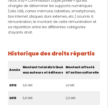
l’écrit à la « Commission copie privée » qui est
chargée de déterminer les supports numériques
(clés USB, cartes mémoire, tablettes, smartphones,
box internet
, disques durs externes, etc.) soumis à
rémunération, le montant de cette rémunération et
sa répartition entre les différentes catégories
d’ayants droit.
Historique des droits répartis
Montant total distribué
Montant affecté
Année
aux auteurs et éditeurs
à l’action culturelle
2012
3,8 M€
1,4 M€
2013
5,6 M€
2,0 M€