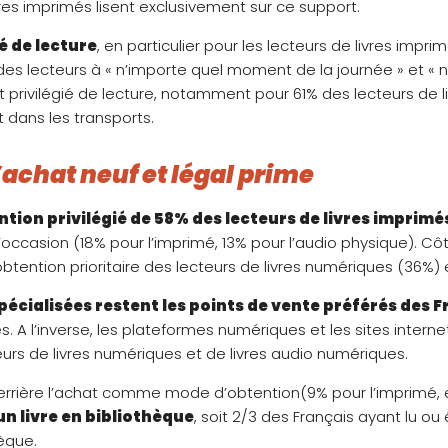
vres imprimés lisent exclusivement sur ce support.
ié de lecture
, en particulier pour les lecteurs de livres impri
é des lecteurs à « n’importe quel moment de la journée » et «
 privilégié de lecture, notamment pour 61% des lecteurs de li
 dans les transports.
l’achat neuf et légal prime
tion privilégié de 58% des lecteurs de livres imprimés
d’occasion (18% pour l’imprimé, 13% pour l’audio physique). C
tention prioritaire des lecteurs de livres numériques (36%) 
pécialisées restent les points de vente préférés des F
s. A l’inverse, les plateformes numériques et les sites inter
cteurs de livres numériques et de livres audio numériques.
derrière l’achat comme mode d’obtention(9% pour l’imprimé, e
un livre en bibliothèque
, soit 2/3 des Français ayant lu ou
hèque.