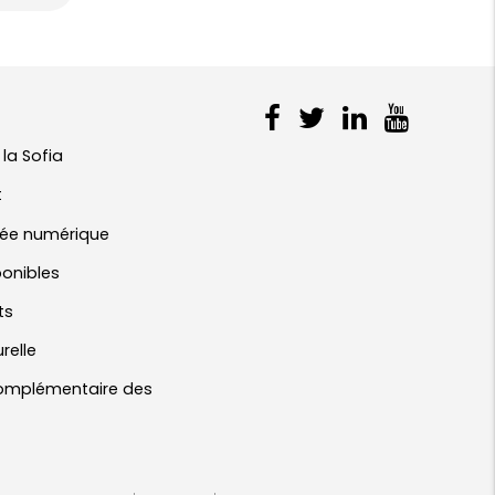
 la Sofia
t
ivée numérique
ponibles
ts
urelle
 complémentaire des