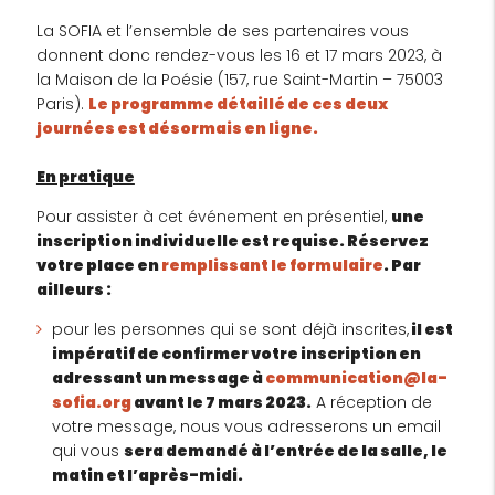
La SOFIA et l’ensemble de ses partenaires vous
donnent donc rendez-vous les 16 et 17 mars 2023, à
la Maison de la Poésie (157, rue Saint-Martin – 75003
Paris).
Le programme détaillé de ces deux
journées est désormais en ligne.
En pratique
Pour assister à cet événement en présentiel,
une
inscription individuelle est requise. Réservez
votre place en
remplissant le formulaire
. Par
ailleurs :
pour les personnes qui se sont déjà inscrites,
il est
impératif de confirmer votre inscription en
adressant un message à
communication@la-
sofia.org
avant le 7 mars 2023.
A réception de
votre message, nous vous adresserons un email
qui vous
sera demandé à l’entrée de la salle, le
matin et l’après-midi.