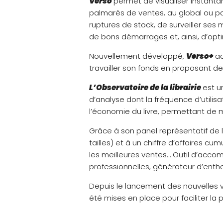
Verso
permet de visualiser instanta
palmarès de ventes, au global ou par
ruptures de stock, de surveiller ses 
de bons démarrages et, ainsi, d’opti
Nouvellement développé,
Verso+
ad
travailler son fonds en proposant de
L’Observatoire de la librairie
est u
d’analyse dont la fréquence d’utilisat
l’économie du livre, permettant de m
Grâce à son panel représentatif de l
tailles) et à un chiffre d’affaires cum
les meilleures ventes… Outil d’acco
professionnelles, générateur d’enth
Depuis le lancement des nouvelles
été mises en place pour faciliter la 