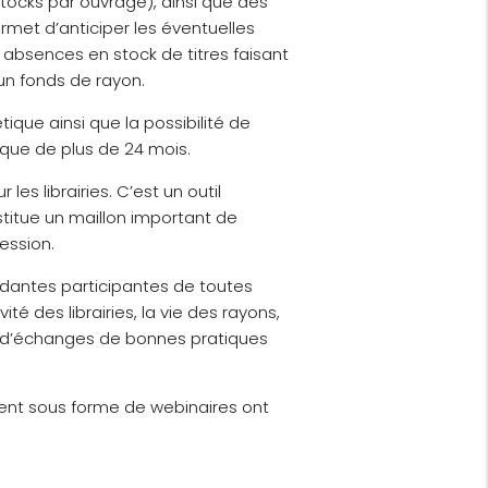
stocks par ouvrage), ainsi que des
ermet d’anticiper les éventuelles
es absences en stock de titres faisant
 un fonds de rayon.
ique ainsi que la possibilité de
ique de plus de 24 mois.
es librairies. C’est un outil
onstitue un maillon important de
ession.
endantes participantes de toutes
ité des librairies, la vie des rayons,
eu d’échanges de bonnes pratiques
nt sous forme de webinaires ont