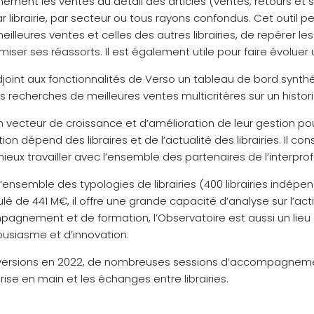
nément les ventes au détail des articles (ventes, retours et 
 librairie, par secteur ou tous rayons confondus. Cet outil p
meilleures ventes et celles des autres librairies, de repérer l
miser ses réassorts. Il est également utile pour faire évoluer
joint aux fonctionnalités de Verso un tableau de bord synthét
s recherches de meilleures ventes multicritères sur un histor
n vecteur de croissance et d’amélioration de leur gestion pour l
ion dépend des libraires et de l’actualité des librairies. Il c
ieux travailler avec l’ensemble des partenaires de l’interprof
’ensemble des typologies de librairies (400 librairies indép
ulé de 441 M€, il offre une grande capacité d’analyse sur l’activ
mpagnement et de formation, l’Observatoire est aussi un li
ousiasme et d’innovation.
 versions en 2022, de nombreuses sessions d’accompagneme
prise en main et les échanges entre librairies.