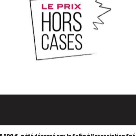
 5 000 €, a été décerné par la Sofia à l’association Sp