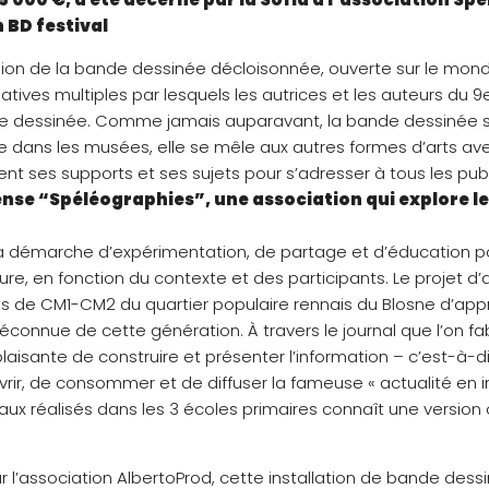
n BD festival
ision de la bande dessinée décloisonnée, ouverte sur le mon
iatives multiples par lesquels les autrices et les auteurs du 
de dessinée. Comme jamais auparavant, la bande dessinée se
entre dans les musées, elle se mêle aux autres formes d’arts a
nt ses supports et ses sujets pour s’adresser à tous les pub
nse “Spéléographies”, une association qui explore les
t sa démarche d’expérimentation, de partage et d’éducation 
re, en fonction du contexte et des participants. Le projet d
s de CM1-CM2 du quartier populaire rennais du Blosne d’ap
méconnue de cette génération. À travers le journal que l’on fab
aisante de construire et présenter l’information – c’est-à-d
ir, de consommer et de diffuser la fameuse « actualité en im
aux réalisés dans les 3 écoles primaires connaît une version 
 l’association AlbertoProd, cette installation de bande dessin