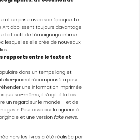
de et en prise avec son époque. Le
9e Art abolissent toujours davantage
 fait outil de témoignage intime
vec lesquelles elle crée de nouveaux
lics.
 rapports entre le texte et
populaire dans un temps long et
’atelier-journal récompensé a pour
préhender une information imprimée
rique soi-même, il s’agit à la fois
ire un regard sur le monde – et de
ages ». Pour associer la rigueur à
originale et une version
fake news.
ée hors les livres a été réalisée par