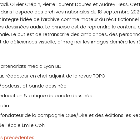
yadi, Olivier Crépin, Pierre Laurent Daures et Audrey Hess. Ce
ans l’espace des archives nationales du 18 septembre 2020 a
et intègre l’idée de l’archive comme moteur du récit fictionnel
 dessinées audio. Le principe est de reprendre le contenu 
inale. Le but est de retranscrire des ambiances, des personn
 déficiences visuelle, d’imaginer les images derrière les ré
 partenariats média Lyon BD
, rédacteur en chef adjoint de la revue TOPO
io/podcast et bande dessinée
 éducation & critique de bande dessinée
Sofia
 fondateur de la compagnie Ouïe/Dire et des éditions les R
de l’école Émile Cohl
ons précédentes