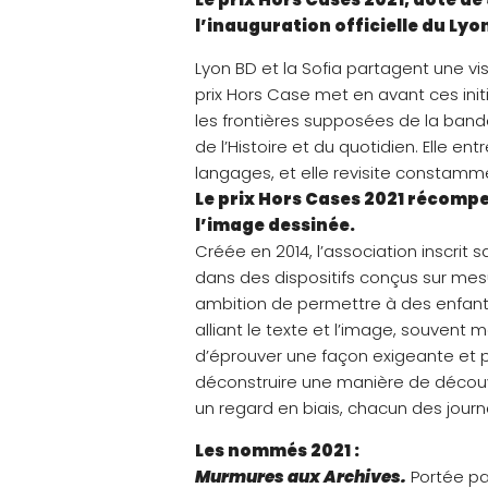
l’inauguration officielle du Lyo
Lyon BD et la Sofia partagent une v
prix Hors Case met en avant ces init
les frontières supposées de la ban
de l’Histoire et du quotidien. Elle 
langages, et elle revisite constamme
Le prix Hors Cases 2021 récompe
l’image dessinée.
Créée en 2014, l’association inscri
dans des dispositifs conçus sur mesu
ambition de permettre à des enfant
alliant le texte et l’image, souvent 
d’éprouver une façon exigeante et pl
déconstruire une manière de découvr
un regard en biais, chacun des journ
Les nommés 2021 :
Murmures aux Archives.
Portée par