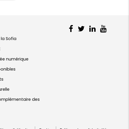
 la Sofia
t
ivée numérique
ponibles
ts
urelle
 complémentaire des