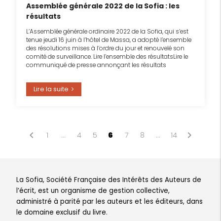
Assemblée générale 2022 de la Sofia : les
résultats
L’Assemblée générale ordinaire 2022 de la Sofia, qui s’est
tenue jeudi 16 juin à l’hôtel de Massa, a adopté l’ensemble
des résolutions mises à l’ordre du jour et renouvelé son
comité de surveillance. Lire l’ensemble des résultatsLire le
communiqué de presse annonçant les résultats
Lire la suite
Page
chevron_left
chevron_right
1
…
4
5
6
7
8
…
14
La Sofia, Société Française des Intérêts des Auteurs de
l’écrit, est un organisme de gestion collective,
administré à parité par les auteurs et les éditeurs, dans
le domaine exclusif du livre.